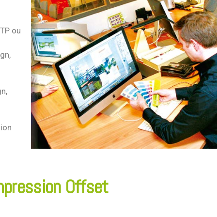
FTP ou
gn,
gn,
tion
mpression Offset