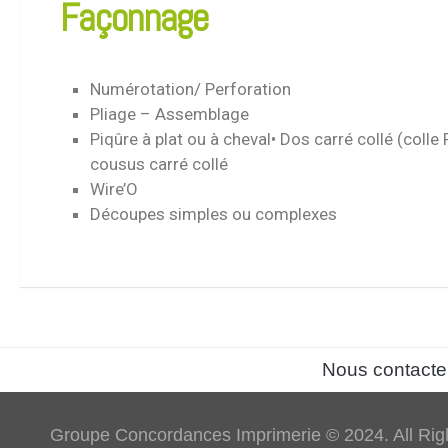
Façonnage
Numérotation/ Perforation
Pliage – Assemblage
Piqûre à plat ou à cheval• Dos carré collé (coll
cousus carré collé
Wire’O
Découpes simples ou complexes
Nous contacte
Groupe Concordances Imprimerie © 2024. All Rig